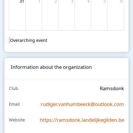
31
1
2
3
4
5
6
Overarching event
Information about the organization
Ramsdonk
Club
rudiger.vanhumbeeck@outlook.com
Email
https://ramsdonk.landelijkegilden.be
Website