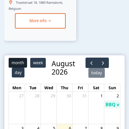
Tisselstraat 18, 1880 Ramsdonk,
Belgium
More info
August
month
week
2026
day
today
Mon
Tue
Wed
Thu
Fri
Sat
Sun
27
28
29
30
31
1
2
BBQ voor 
3
4
5
6
7
8
9